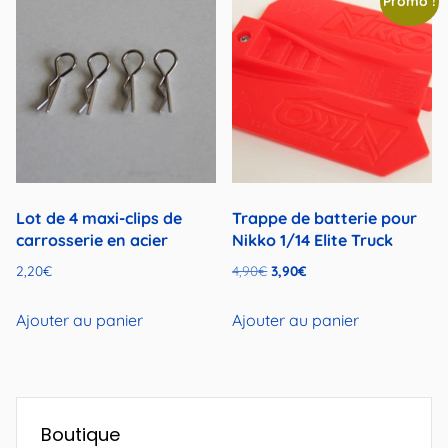
Promo !
Lot de 4 maxi-clips de
Trappe de batterie pour
carrosserie en acier
Nikko 1/14 Elite Truck
Le
Le
2,20
€
4,90
€
3,90
€
prix
prix
initial
actuel
Ajouter au panier
Ajouter au panier
était :
est :
4,90€.
3,90€.
Boutique